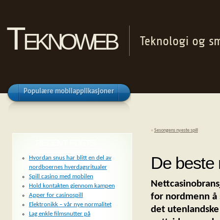
Teknoweb
Teknologi og sm
Populære mobilapplikasjoner
«
Sesongens nyeste spill
RECENT POSTS
De beste 
Hvordan snus har blitt en del av
nordboernes hverdagsritualer
Spill casino med mobilen
Nettcasinobransje
Hold kontakten gjennom kampen
for nordmenn å s
Apper for casinospill
Elektronikk – vår nye normalitet
det utenlandske 
Lag enkle filmsnutter på