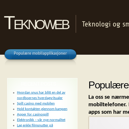
Teknoweb
Teknologi og sm
Populære mobilapplikasjoner
Populære 
RECENT POSTS
Hvordan snus har blitt en del av
La oss se nærme
nordboernes hverdagsritualer
mobiltelefoner. 
Spill casino med mobilen
Hold kontakten gjennom kampen
apps som har me
Apper for casinospill
Elektronikk – vår nye normalitet
Lag enkle filmsnutter på